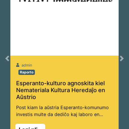
Previous
Ne
admin
Raporto
Esperanto-kulturo agnoskita kiel
Nemateriala Kultura Heredaĵo en
Aŭstrio
Post kiam la aŭstria Esperanto-komunumo
investis multe da dediĉo kaj laboro en
intensan kandidatiĝon, nun disponeblas la
ĝojiga rezulto: la Aŭstria Unesko-Komisiono