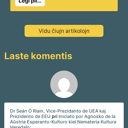
Legi pli…
oficiale akceptis la Esperanto-kulturon en la
nacian liston de Nemateriala Kultura
Heredaĵo. Per tiu ĉi paŝo oni agnoskas, ke
la „Internacia Lingvo“ estas multe pli ol nur
Vidu ĉiujn artikolojn
planlingvo – ĝi estas vivanta kulturo, […]
Laste komentis
Dr Seán Ó Riain, Vice-Prezidanto de UEA kaj
Prezidento de EEU
pri
Iniciato por Agnosko de la
Aŭstria Esperanto-Kulturo kiel Nemateria Kultura
Heredaĵo
: