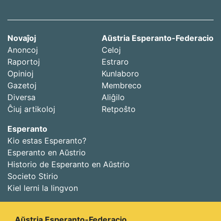
Novaĵoj
Aŭstria Esperanto-Federacio
Anoncoj
Celoj
Raportoj
Estraro
Opinioj
Kunlaboro
Gazetoj
Membreco
Diversa
Aliĝilo
Ĉiuj artikoloj
Retpoŝto
Esperanto
Kio estas Esperanto?
Esperanto en Aŭstrio
Historio de Esperanto en Aŭstrio
Societo Stirio
Kiel lerni la lingvon
Aŭstria Esperanto-Federacio