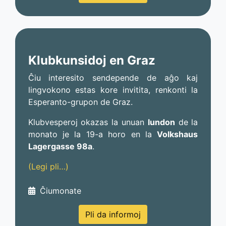
Klubkunsidoj en Graz
Ĉiu interesito sendepende de aĝo kaj
lingvokono estas kore invitita, renkonti la
Esperanto-grupon de Graz.
Klubvesperoj okazas la unuan
lundon
de la
monato
je la 19-a horo en la
Volkshaus
Lagergasse 98a
.
(Legi pli…)
Ĉiumonate
Pli da informoj