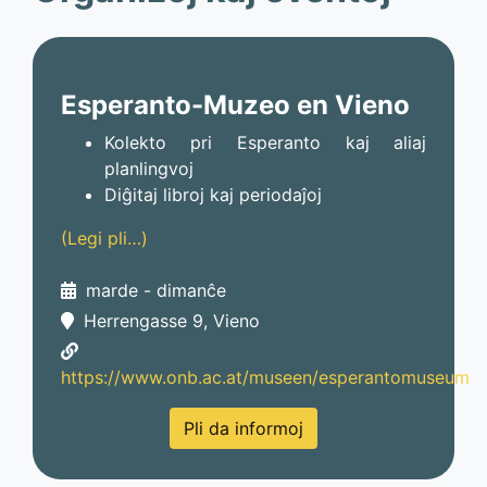
Esperanto-Muzeo en Vieno
Kolekto pri Esperanto kaj aliaj
planlingvoj
Diĝitaj libroj kaj periodaĵoj
(Legi pli…)
marde - dimanĉe
Herrengasse 9, Vieno
https://www.onb.ac.at/museen/esperantomuseum
Pli da informoj