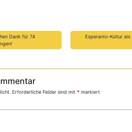
hen Dank für 74
Esperanto-Kultur als 
ungen!
Kommentar
icht.
Erforderliche Felder sind mit
*
markiert