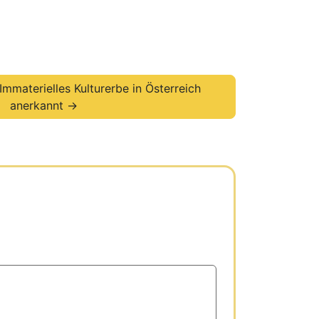
Immaterielles Kulturerbe in Österreich
anerkannt →