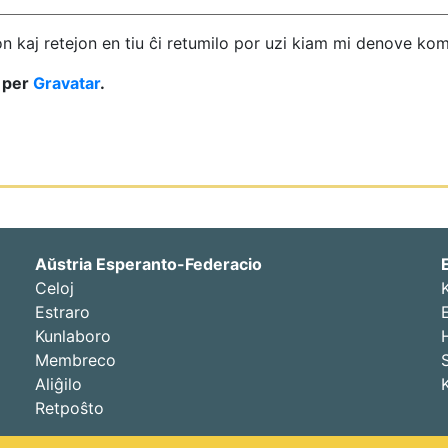
 kaj retejon en tiu ĉi retumilo por uzi kiam mi denove ko
i per
Gravatar
.
Aŭstria Esperanto-Federacio
Celoj
Estraro
Kunlaboro
Membreco
Aliĝilo
Retpoŝto