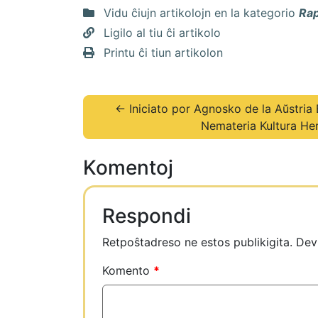
Vidu ĉiujn artikolojn en la kategorio
Rap
Ligilo al tiu ĉi artikolo
Printu ĉi tiun artikolon
← Iniciato por Agnosko de la Aŭstria 
Nemateria Kultura He
Komentoj
Respondi
Retpoŝtadreso ne estos publikigita.
Dev
Komento
*