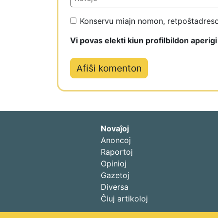
Konservu miajn nomon, retpoŝtadreson
Vi povas elekti kiun profilbildon aperig
Novaĵoj
Anoncoj
Raportoj
Opinioj
Gazetoj
Diversa
Ĉiuj artikoloj