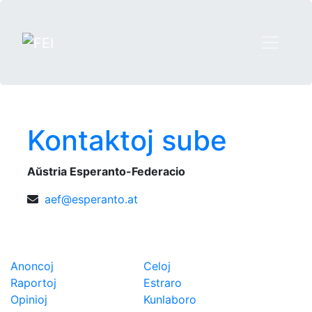
Kontaktoj sube
Aŭstria Esperanto-Federacio
aef@esperanto.at
Novaĵoj
Aŭstria Esperanto-Federacio
Anoncoj
Celoj
Raportoj
Estraro
Opinioj
Kunlaboro