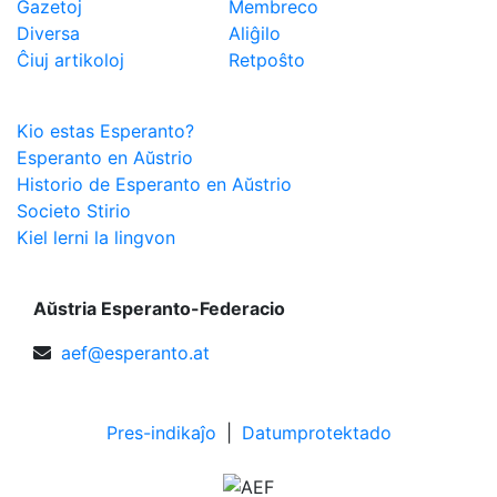
Gazetoj
Membreco
Diversa
Aliĝilo
Ĉiuj artikoloj
Retpoŝto
Esperanto
Kio estas Esperanto?
Esperanto en Aŭstrio
Historio de Esperanto en Aŭstrio
Societo Stirio
Kiel lerni la lingvon
Aŭstria Esperanto-Federacio
aef@esperanto.at
Pres-indikaĵo
|
Datumprotektado